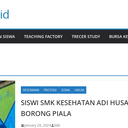
id
N SISWA
TEACHING FACTORY
TRECER STUDY
BURSA KE
KESISWAAN
PRESTASI
SISWA
UMUM
SISWI SMK KESEHATAN ADI HUS
BORONG PIALA
January 26, 2024
bkk