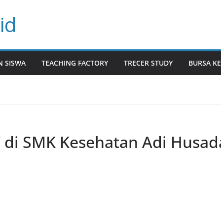
id
N SISWA
TEACHING FACTORY
TRECER STUDY
BURSA KE
 di SMK Kesehatan Adi Husad