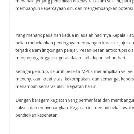
menapaki jenjang pendidikan di kelas X. Dalam sesi ini, para
membangun kepercayaan diri, dan mengembangkan potensi d
Yang menarik pada hari kedua ini adalah hadirnya Kepala T
beliau menekankan pentingnya membangun karakter jujur dan 
terjadi dalam lingkungan pelajar. Pesan-pesan antikorupsi d
menjunjung tinggi integritas dalam kehidupan sehari-hari.
Sebagai penutup, seluruh peserta MPLS menampilkan yel-ye
menunjukkan kreativitas, kekompakan, dan semangat kebersa
menambah semarak akhir kegiatan hari ini.
Dengan beragam kegiatan yang bermanfaat dan membangun k
sukses dan menyenangkan. Kegiatan ini menjadi bekal awal y
pendidikan kesehatan.