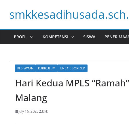
Skip
smkkesadihusada.sch.
to
content
PROFIL
KOMPETENSI
SISWA
PENERIMAA
KESISWAAN
KURIKULUM
UNCATEGORIZED
Hari Kedua MPLS “Ramah”
Malang
July 16, 2025
bkk