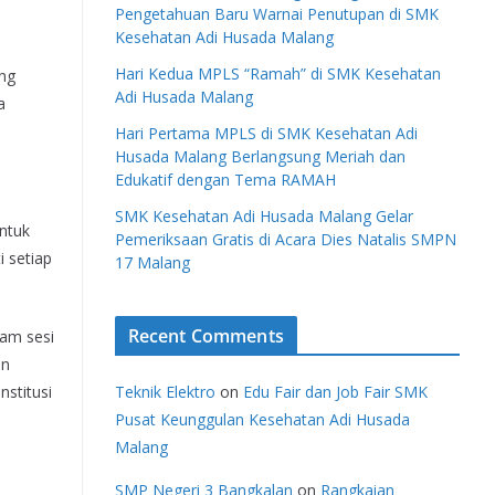
Pengetahuan Baru Warnai Penutupan di SMK
Kesehatan Adi Husada Malang
Hari Kedua MPLS “Ramah” di SMK Kesehatan
ng
Adi Husada Malang
a
Hari Pertama MPLS di SMK Kesehatan Adi
Husada Malang Berlangsung Meriah dan
Edukatif dengan Tema RAMAH
SMK Kesehatan Adi Husada Malang Gelar
ntuk
Pemeriksaan Gratis di Acara Dies Natalis SMPN
 setiap
17 Malang
Recent Comments
lam sesi
an
nstitusi
Teknik Elektro
on
Edu Fair dan Job Fair SMK
Pusat Keunggulan Kesehatan Adi Husada
Malang
SMP Negeri 3 Bangkalan
on
Rangkaian