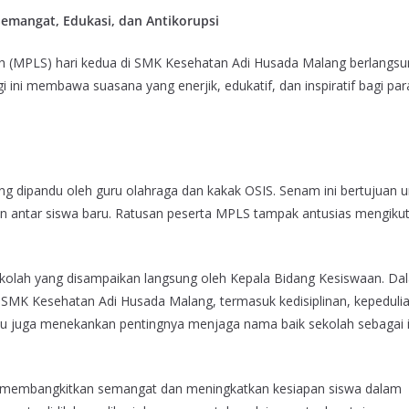
emangat, Edukasi, dan Antikorupsi
 (MPLS) hari kedua di SMK Kesehatan Adi Husada Malang berlangsu
ini membawa suasana yang enerjik, edukatif, dan inspiratif bagi par
g dipandu oleh guru olahraga dan kakak OSIS. Senam ini bertujuan u
tar siswa baru. Ratusan peserta MPLS tampak antusias mengikuti
kolah yang disampaikan langsung oleh Kepala Bidang Kesiswaan. Da
i di SMK Kesehatan Adi Husada Malang, termasuk kedisiplinan, kepeduli
liau juga menekankan pentingnya menjaga nama baik sekolah sebagai i
tuk membangkitkan semangat dan meningkatkan kesiapan siswa dalam