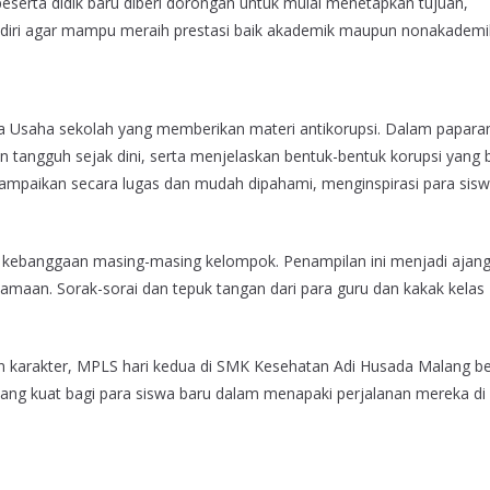
 peserta didik baru diberi dorongan untuk mulai menetapkan tujuan,
iri agar mampu meraih prestasi baik akademik maupun nonakademi
ata Usaha sekolah yang memberikan materi antikorupsi. Dalam papara
tangguh sejak dini, serta menjelaskan bentuk-bentuk korupsi yang 
isampaikan secara lugas dan mudah dipahami, menginspirasi para sis
l kebanggaan masing-masing kelompok. Penampilan ini menjadi ajang
maan. Sorak-sorai dan tepuk tangan dari para guru dan kakak kelas
arakter, MPLS hari kedua di SMK Kesehatan Adi Husada Malang be
ang kuat bagi para siswa baru dalam menapaki perjalanan mereka di