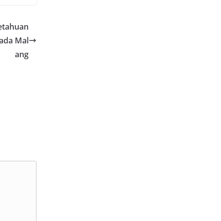
getahuan
ada Mal
ang