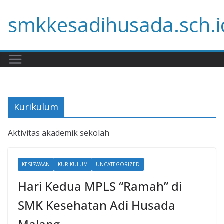
Skip
smkkesadihusada.sch.i
to
content
Kurikulum
Aktivitas akademik sekolah
KESISWAAN
KURIKULUM
UNCATEGORIZED
Hari Kedua MPLS “Ramah” di
SMK Kesehatan Adi Husada