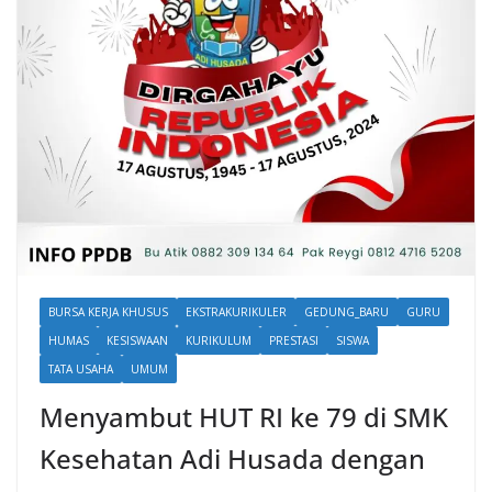
BURSA KERJA KHUSUS
EKSTRAKURIKULER
GEDUNG_BARU
GURU
HUMAS
KESISWAAN
KURIKULUM
PRESTASI
SISWA
TATA USAHA
UMUM
Menyambut HUT RI ke 79 di SMK
Kesehatan Adi Husada dengan