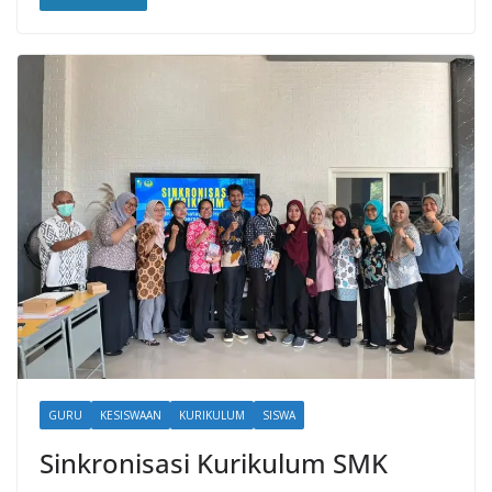
GURU
KESISWAAN
KURIKULUM
SISWA
Sinkronisasi Kurikulum SMK