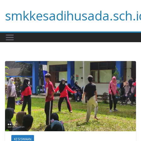
Skip
smkkesadihusada.sch.i
to
content
KESISWAAN