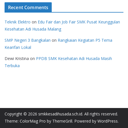
Recent Comments
Teknik Elektro
on
Edu Fair dan Job Fair SMK Pusat Keunggulan
Kesehatan Adi Husada Malang
SMP Negeri 3 Bangkalan
on
Rangkaian Kegiatan P5 Tema
Kearifan Lokal
Dewi Kristina
on
PPDB SMK Kesehatan Adi Husada Masih
Terbuka
Copyright © 2026
smkkesadihusada.sch.id
. All rights reserved.
Theme:
ColorMag Pro
by ThemeGrill. Powered by
WordPress
.