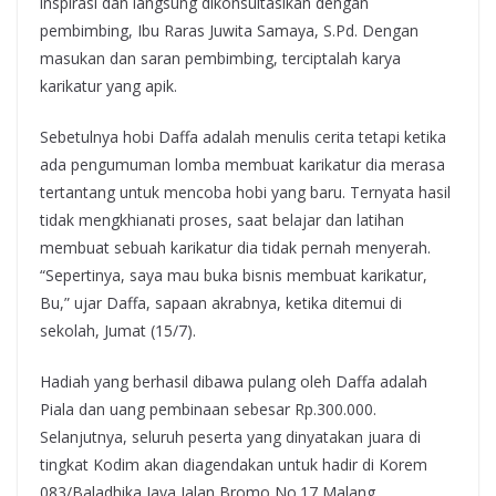
inspirasi dan langsung dikonsultasikan dengan
pembimbing, Ibu Raras Juwita Samaya, S.Pd. Dengan
masukan dan saran pembimbing, terciptalah karya
karikatur yang apik.
Sebetulnya hobi Daffa adalah menulis cerita tetapi ketika
ada pengumuman lomba membuat karikatur dia merasa
tertantang untuk mencoba hobi yang baru. Ternyata hasil
tidak mengkhianati proses, saat belajar dan latihan
membuat sebuah karikatur dia tidak pernah menyerah.
“Sepertinya, saya mau buka bisnis membuat karikatur,
Bu,” ujar Daffa, sapaan akrabnya, ketika ditemui di
sekolah, Jumat (15/7).
Hadiah yang berhasil dibawa pulang oleh Daffa adalah
Piala dan uang pembinaan sebesar Rp.300.000.
Selanjutnya, seluruh peserta yang dinyatakan juara di
tingkat Kodim akan diagendakan untuk hadir di Korem
083/Baladhika Jaya Jalan Bromo No.17 Malang.