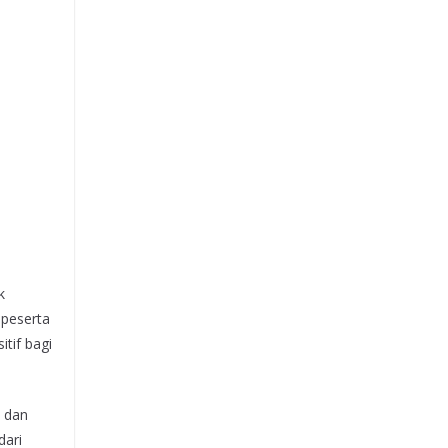
k
 peserta
tif bagi
s dan
dari