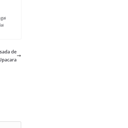
agai
ai
sada de
Upacara