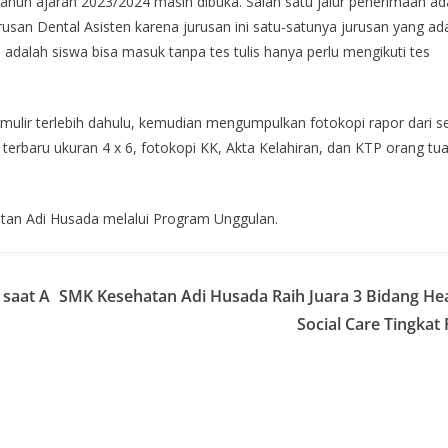
hun ajaran 2023/2024 masih dibuka. Salah satu jalur penerimaan ad
usan Dental Asisten karena jurusan ini satu-satunya jurusan yang ada
adalah siswa bisa masuk tanpa tes tulis hanya perlu mengikuti tes
rmulir terlebih dahulu, kemudian mengumpulkan fotokopi rapor dari 
o terbaru ukuran 4 x 6, fotokopi KK, Akta Kelahiran, dan KTP orang tu
hatan Adi Husada melalui Program Unggulan.
saat A
SMK Kesehatan Adi Husada Raih Juara 3 Bidang He
Social Care Tingkat 