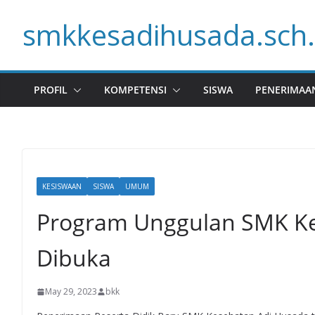
Skip
smkkesadihusada.sch.
to
content
PROFIL
KOMPETENSI
SISWA
PENERIMAA
KESISWAAN
SISWA
UMUM
Program Unggulan SMK Ke
Dibuka
May 29, 2023
bkk