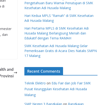
alah
Pengetahuan Baru Warnai Penutupan di SMK
 di
Kesehatan Adi Husada Malang
Hari Kedua MPLS “Ramah” di SMK Kesehatan
Adi Husada Malang
Hari Pertama MPLS di SMK Kesehatan Adi
semester
Husada Malang Berlangsung Meriah dan
a, dan
Edukatif dengan Tema RAMAH
SMK Kesehatan Adi Husada Malang Gelar
Pemeriksaan Gratis di Acara Dies Natalis SMPN
17 Malang
alth and
Recent Comments
Provinsi
Teknik Elektro
on
Edu Fair dan Job Fair SMK
Pusat Keunggulan Kesehatan Adi Husada
Malang
SMP Negeri 3 Bangkalan
on
Rangkaian