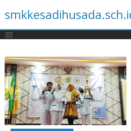
Skip
smkkesadihusada.sch.i
to
content