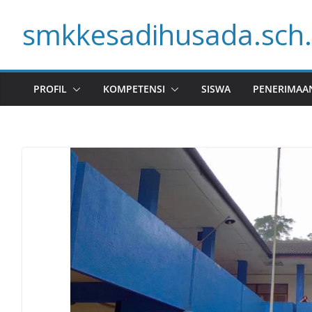
Skip
smkkesadihusada.sch.
to
content
PROFIL
KOMPETENSI
SISWA
PENERIMAA