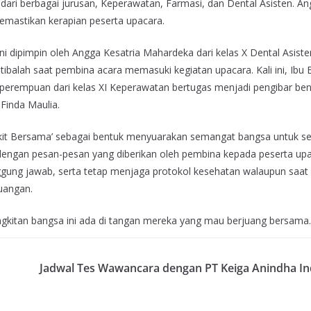
XI dari berbagai jurusan, Keperawatan, Farmasi, dan Dental Asisten. A
emastikan kerapian peserta upacara.
ini dipimpin oleh Angga Kesatria Mahardeka dari kelas X Dental Asiste
tibalah saat pembina acara memasuki kegiatan upacara. Kali ini, Ibu E
 perempuan dari kelas XI Keperawatan bertugas menjadi pengibar be
Finda Maulia.
gkit Bersama’ sebagai bentuk menyuarakan semangat bangsa untuk s
a dengan pesan-pesan yang diberikan oleh pembina kepada peserta up
gung jawab, serta tetap menjaga protokol kesehatan walaupun saat i
uangan.
ngkitan bangsa ini ada di tangan mereka yang mau berjuang bersama.
Jadwal Tes Wawancara dengan PT Keiga Anindha In