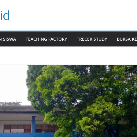
id
N SISWA
TEACHING FACTORY
TRECER STUDY
BURSA KE