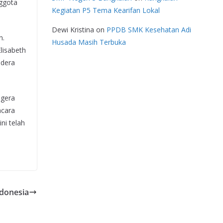
nggota
Kegiatan P5 Tema Kearifan Lokal
Dewi Kristina
on
PPDB SMK Kesehatan Adi
n.
Husada Masih Terbuka
lisabeth
ndera
egera
acara
ni telah
donesia