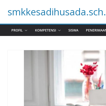
Skip
smkkesadihusada.sch.
to
content
PROFIL
KOMPETENSI
SISWA
PENERIMAA