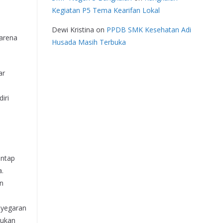
Kegiatan P5 Tema Kearifan Lokal
Dewi Kristina
on
PPDB SMK Kesehatan Adi
karena
Husada Masih Terbuka
ar
iri
antap
a.
an
nyegaran
kukan