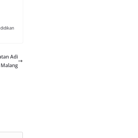
ndidikan
atan Adi
 Malang