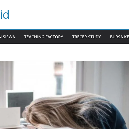
id
N SISWA
TEACHING FACTORY
TRECER STUDY
BURSA KE