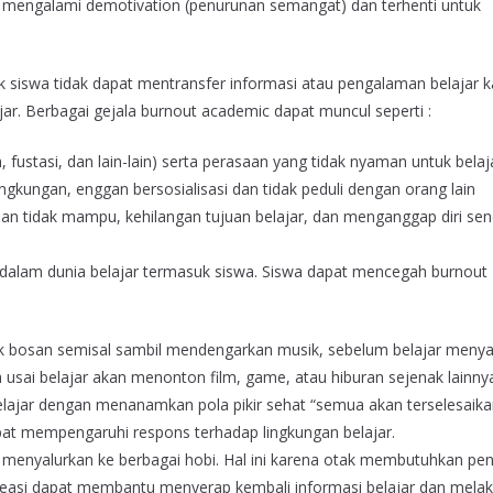
 mengalami demotivation (penurunan semangat) dan terhenti untuk
k siswa tidak dapat mentransfer informasi atau pengalaman belajar 
ar. Berbagai gejala burnout academic dapat muncul seperti :
fustasi, dan lain-lain) serta perasaan yang tidak nyaman untuk belaj
ingkungan, enggan bersosialisasi dan tidak peduli dengan orang lain
n tidak mampu, kehilangan tujuan belajar, dan menganggap diri send
 dalam dunia belajar termasuk siswa. Siswa dapat mencegah burnout
idak bosan semisal sambil mendengarkan musik, sebelum belajar meny
 usai belajar akan menonton film, game, atau hiburan sejenak lainny
lajar dengan menanamkan pola pikir sehat “semua akan terselesaik
dapat mempengaruhi respons terhadap lingkungan belajar.
 menyalurkan ke berbagai hobi. Hal ini karena otak membutuhkan pe
easi dapat membantu menyerap kembali informasi belajar dan mela