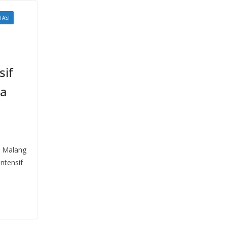
TASI
sif
da
a Malang
ntensif