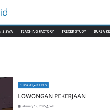
id
N SISWA
TEACHING FACTORY
TRECER STUDY
BURSA KE
BURSA KERJA KHUSUS
LOWONGAN PEKERJAAN
February 12, 2025
bkk