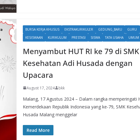
BURSA KERJA KHUSUS
EKSTRAKURIKULER
GEDUNG_BARU
GURU
KESISWAAN
KURIKULUM
PRESTASI
SISWA
TATA USAHA
UMUM
Menyambut HUT RI ke 79 di SMK
Kesehatan Adi Husada dengan
Upacara
August 17, 2024
bkk
Malang, 17 Agustus 2024 – Dalam rangka memperingati H
Kemerdekaan Republik Indonesia yang ke-79, SMK Keseh
Husada Malang menggelar
Read More