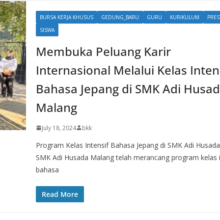
BURSA KERJA KHUSUS
GEDUNG_BARU
GURU
KURIKULUM
PRES
SISWA
Membuka Peluang Karir
Internasional Melalui Kelas Inten
Bahasa Jepang di SMK Adi Husa
Malang
July 18, 2024
bkk
Program Kelas Intensif Bahasa Jepang di SMK Adi Husad
SMK Adi Husada Malang telah merancang program kelas i
bahasa
Read More