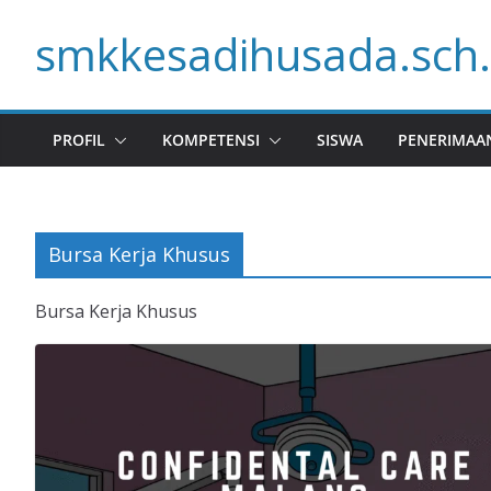
Skip
smkkesadihusada.sch.
to
content
PROFIL
KOMPETENSI
SISWA
PENERIMAA
Bursa Kerja Khusus
Bursa Kerja Khusus