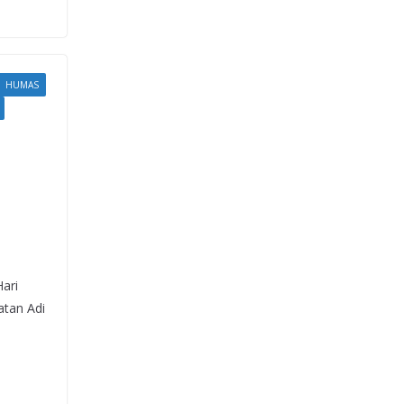
HUMAS
ari
atan Adi