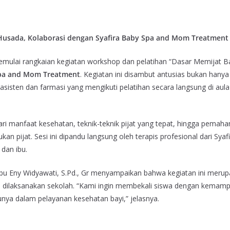
 Husada, Kolaborasi dengan Syafira Baby Spa and Mom Treatment
ulai rangkaian kegiatan workshop dan pelatihan “Dasar Memijat Ba
Spa and Mom Treatment
. Kegiatan ini disambut antusias bukan hanya
sisten dan farmasi yang mengikuti pelatihan secara langsung di aula
dari manfaat kesehatan, teknik-teknik pijat yang tepat, hingga pemah
an pijat. Sesi ini dipandu langsung oleh terapis profesional dari Syaf
dan ibu.
bu Eny Widyawati, S.Pd., Gr menyampaikan bahwa kegiatan ini meru
tin dilaksanakan sekolah. “Kami ingin membekali siswa dengan kemam
tunya dalam pelayanan kesehatan bayi,” jelasnya.