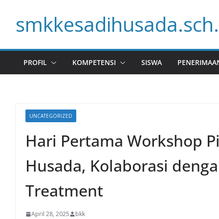
Skip
smkkesadihusada.sch.
to
content
PROFIL
KOMPETENSI
SISWA
PENERIMAA
UNCATEGORIZED
Hari Pertama Workshop Pi
Husada, Kolaborasi deng
Treatment
April 28, 2025
bkk