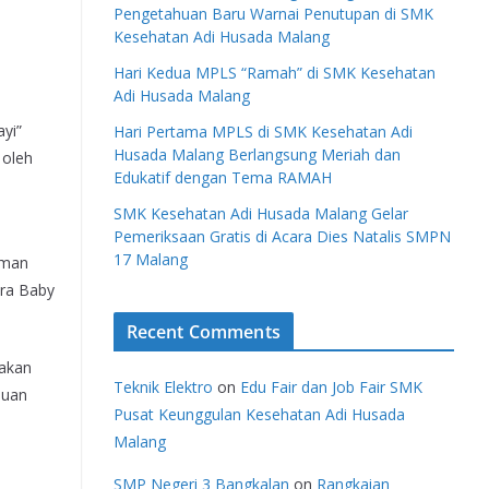
Pengetahuan Baru Warnai Penutupan di SMK
Kesehatan Adi Husada Malang
Hari Kedua MPLS “Ramah” di SMK Kesehatan
Adi Husada Malang
yi”
Hari Pertama MPLS di SMK Kesehatan Adi
Husada Malang Berlangsung Meriah dan
 oleh
Edukatif dengan Tema RAMAH
SMK Kesehatan Adi Husada Malang Gelar
Pemeriksaan Gratis di Acara Dies Natalis SMPN
17 Malang
aman
ira Baby
Recent Comments
pakan
Teknik Elektro
on
Edu Fair dan Job Fair SMK
puan
Pusat Keunggulan Kesehatan Adi Husada
Malang
SMP Negeri 3 Bangkalan
on
Rangkaian