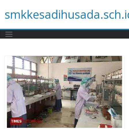
Skip
smkkesadihusada.sch.i
to
content