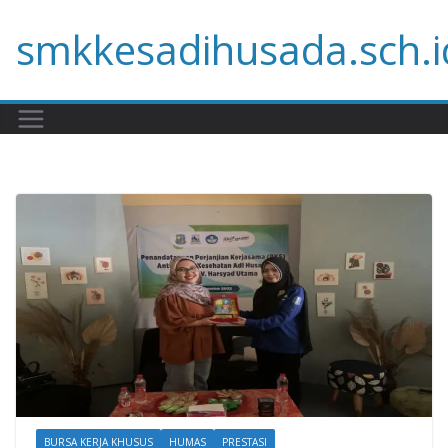
Skip
smkkesadihusada.sch.i
to
content
BURSA KERJA KHUSUS
HUMAS
PRESTASI