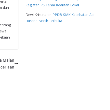
erta
Kegiatan P5 Tema Kearifan Lokal
im dan
Dewi Kristina
on
PPDB SMK Kesehatan Adi
Husada Masih Terbuka
tentang
iswa-
dekaan
a Malan
eceriaan