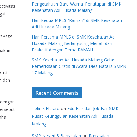
Pengetahuan Baru Warnai Penutupan di SMK
ativitas
Kesehatan Adi Husada Malang
gai
Hari Kedua MPLS “Ramah” di SMK Kesehatan
Adi Husada Malang
sebagai
Hari Pertama MPLS di SMK Kesehatan Adi
Husada Malang Berlangsung Meriah dan
Edukatif dengan Tema RAMAH
pakan
SMK Kesehatan Adi Husada Malang Gelar
Pemeriksaan Gratis di Acara Dies Natalis SMPN
an 3
17 Malang
n dan
Recent Comments
 dengan
Teknik Elektro
on
Edu Fair dan Job Fair SMK
tersebut
Pusat Keunggulan Kesehatan Adi Husada
saha
Malang
SMP Negeri 3 Bangkalan
on
Rangkaian