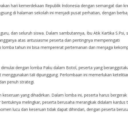
kan hari kemerdekaan Republik Indonesia dengan semangat dan kre
gsung di halaman sekolah ini menjadi pusat perhatian, dengan berba
uru, dan seluruh siswa. Dalam sambutannya, Ibu Atik Kartika S.Psi, 
ngganya atas antusiasme peserta dan pentingnya memperingati
 lomba tahun ini bisa mempererat pertemanan dan menjaga kekom
n dimulai dengan lomba Paku dalam Botol, peserta yang beranggotak
 menggunakan tali dipunggung. Perlombaan ini memerlukan ketelitia
dan penuh strategi.
 keseruan yang dihadirkan. Dalam lomba ini, peserta harus bergerak
r bentuknya melingkar, peserta berusaha merangkak didalam kardus 
-momen lucu dan keseruan tidak dapat dihindari, dengan peserta beru