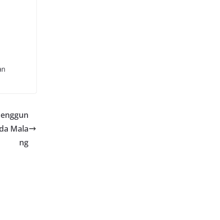
an
Penggun
ada Mala
ng