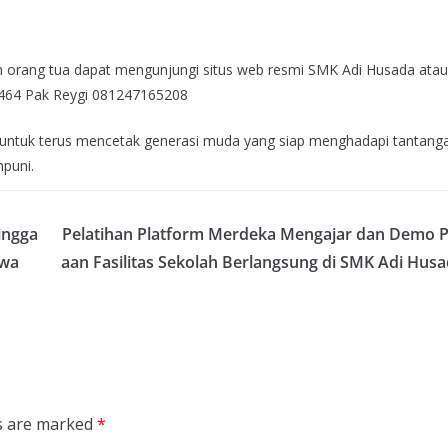
an orang tua dapat mengunjungi situs web resmi SMK Adi Husada atau
3464 Pak Reygi 081247165208
untuk terus mencetak generasi muda yang siap menghadapi tantang
puni.
ingga
Pelatihan Platform Merdeka Mengajar dan Demo 
swa
aan Fasilitas Sekolah Berlangsung di SMK Adi Hus
ds are marked
*