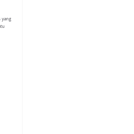
s yang
ntu