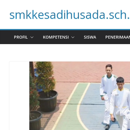
Skip
smkkesadihusada.sch.
to
content
PROFIL
KOMPETENSI
SISWA
PENERIMAA