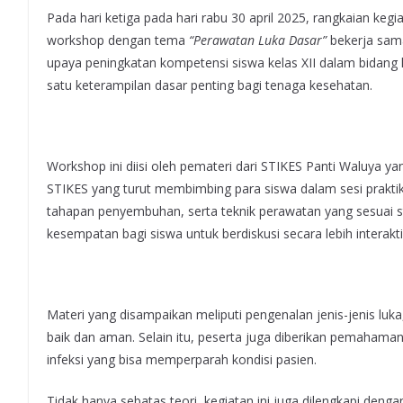
Pada hari ketiga pada hari rabu 30 april 2025, rangkaian k
workshop dengan tema
“Perawatan Luka Dasar”
bekerja sama
upaya peningkatan kompetensi siswa kelas XII dalam bidang
satu keterampilan dasar penting bagi tenaga kesehatan.
Workshop ini diisi oleh pemateri dari STIKES Panti Waluya 
STIKES yang turut membimbing para siswa dalam sesi prakti
tahapan penyembuhan, serta teknik perawatan yang sesuai
kesempatan bagi siswa untuk berdiskusi secara lebih interakti
Materi yang disampaikan meliputi pengenalan jenis-jenis luka
baik dan aman. Selain itu, peserta juga diberikan pemahaman
infeksi yang bisa memperparah kondisi pasien.
Tidak hanya sebatas teori, kegiatan ini juga dilengkapi deng