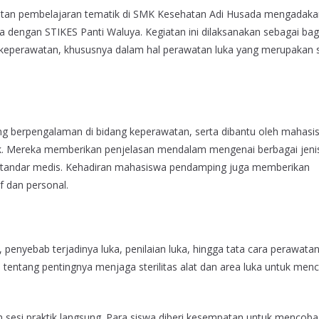
egiatan pembelajaran tematik di SMK Kesehatan Adi Husada mengadak
 dengan STIKES Panti Waluya. Kegiatan ini dilaksanakan sebagai bagi
 keperawatan, khususnya dalam hal perawatan luka yang merupakan 
yang berpengalaman di bidang keperawatan, serta dibantu oleh mahasi
k. Mereka memberikan penjelasan mendalam mengenai berbagai jenis
 standar medis. Kehadiran mahasiswa pendamping juga memberikan
f dan personal.
, penyebab terjadinya luka, penilaian luka, hingga tata cara perawata
 tentang pentingnya menjaga sterilitas alat dan area luka untuk men
an sesi praktik langsung. Para siswa diberi kesempatan untuk mencoba