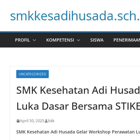
Skip
smkkesadihusada.sch.
to
content
PROFIL
KOMPETENSI
SISWA
PENERIMAA
UNCATEGORIZED
SMK Kesehatan Adi Husad
Luka Dasar Bersama STIKE
April 30, 2025
bkk
SMK Kesehatan Adi Husada Gelar Workshop Perawatan Lu