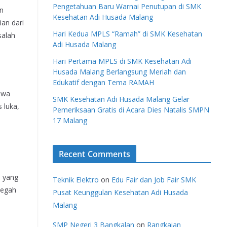
Pengetahuan Baru Warnai Penutupan di SMK
an
Kesehatan Adi Husada Malang
an dari
Hari Kedua MPLS “Ramah” di SMK Kesehatan
salah
Adi Husada Malang
Hari Pertama MPLS di SMK Kesehatan Adi
Husada Malang Berlangsung Meriah dan
Edukatif dengan Tema RAMAH
swa
SMK Kesehatan Adi Husada Malang Gelar
 luka,
Pemeriksaan Gratis di Acara Dies Natalis SMPN
17 Malang
Recent Comments
n yang
Teknik Elektro
on
Edu Fair dan Job Fair SMK
cegah
Pusat Keunggulan Kesehatan Adi Husada
Malang
SMP Negeri 3 Bangkalan
on
Rangkaian