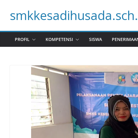
Skip
smkkesadihusada.sch.
to
content
PROFIL
KOMPETENSI
SISWA
PENERIMAA