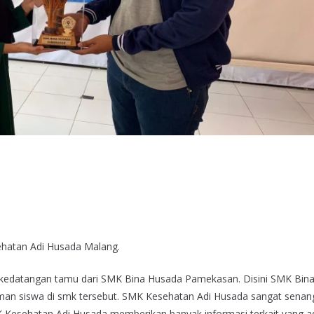
atan Adi Husada Malang.
kedatangan tamu dari SMK Bina Husada Pamekasan. Disini SMK Bin
an siswa di smk tersebut. SMK Kesehatan Adi Husada sangat senan
esehatan Adi Husada memberikan banyak informasi terkait yang ad