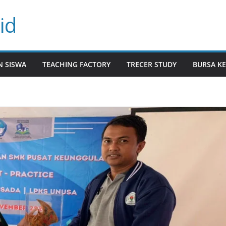
id
N SISWA
TEACHING FACTORY
TRECER STUDY
BURSA KE