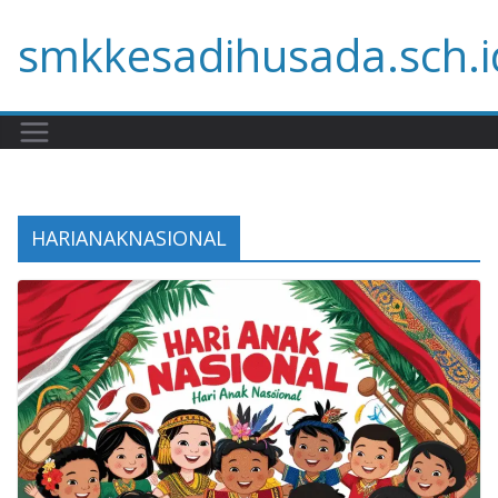
Skip
smkkesadihusada.sch.i
to
content
HARIANAKNASIONAL