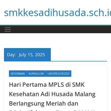
Skip
smkkesadihusada.sch.i
to
content
Day:
July 15, 2025
KESISWAAN
KURIKULUM
UNCATEGORIZED
Hari Pertama MPLS di SMK
Kesehatan Adi Husada Malang
Berlangsung Meriah dan