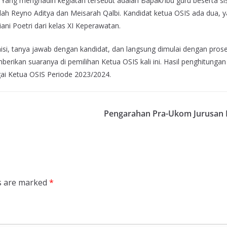
 Yang menghadiri kegiatan tersebut adalah Bapak/Ibu guru beserta si
lah Reyno Aditya dan Meisarah Qalbi. Kandidat ketua OSIS ada dua, y
liani Poetri dari kelas XI Keperawatan.
misi, tanya jawab dengan kandidat, dan langsung dimulai dengan pros
rikan suaranya di pemilihan Ketua OSIS kali ini. Hasil penghitungan
gai Ketua OSIS Periode 2023/2024.
Pengarahan Pra-Ukom Jurusan 
ds are marked
*