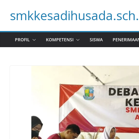
Skip
smkkesadihusada.sch.
to
content
PROFIL
KOMPETENSI
SISWA
PENERIMAA