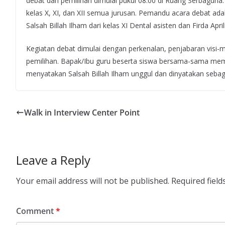
debat dan pemilihan dimulai pukul 08.00 di Ruang Serbaguna.
kelas X, XI, dan XII semua jurusan. Pemandu acara debat ada
Salsah Billah Ilham dari kelas XI Dental asisten dan Firda Apri
Kegiatan debat dimulai dengan perkenalan, penjabaran visi-
pemilihan. Bapak/Ibu guru beserta siswa bersama-sama membe
menyatakan Salsah Billah Ilham unggul dan dinyatakan seba
Walk in Interview Center Point
Leave a Reply
Your email address will not be published.
Required fiel
Comment
*