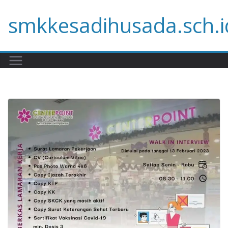
Skip
smkkesadihusada.sch.i
to
content