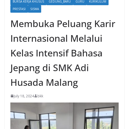
BURSA KERJA KHUSUS
GEDUNG_BARU
GURU
KURIKULUM
PRESTASI
SISWA
Membuka Peluang Karir
Internasional Melalui
Kelas Intensif Bahasa
Jepang di SMK Adi
Husada Malang
July 18, 2024
bkk