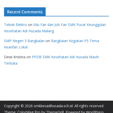
Recent Comments
Teknik Elektro
on
Edu Fair dan Job Fair SMK Pusat Keunggulan
Kesehatan Adi Husada Malang
SMP Negeri 3 Bangkalan
on
Rangkaian Kegiatan P5 Tema
Kearifan Lokal
Dewi Kristina
on
PPDB SMK Kesehatan Adi Husada Masih
Terbuka
Copyright © 2026
smkkesadihusada.sch.id
. All rights reserved.
Theme:
ColorMag Pro
by ThemeGrill. Powered by
WordPress
.