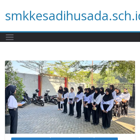
Skip
smkkesadihusada.sch.i
to
content