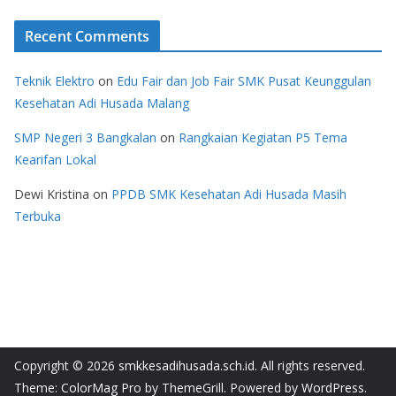
Recent Comments
Teknik Elektro
on
Edu Fair dan Job Fair SMK Pusat Keunggulan
Kesehatan Adi Husada Malang
SMP Negeri 3 Bangkalan
on
Rangkaian Kegiatan P5 Tema
Kearifan Lokal
Dewi Kristina
on
PPDB SMK Kesehatan Adi Husada Masih
Terbuka
Copyright © 2026
smkkesadihusada.sch.id
. All rights reserved.
Theme:
ColorMag Pro
by ThemeGrill. Powered by
WordPress
.