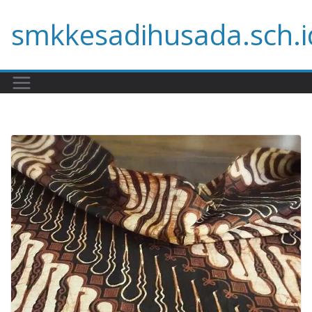
Skip
smkkesadihusada.sch.i
to
content