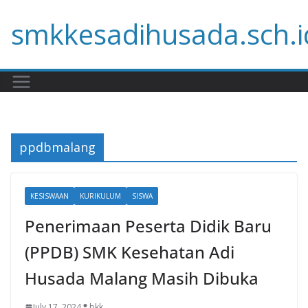
Skip
smkkesadihusada.sch.i
to
content
ppdbmalang
KESISWAAN
KURIKULUM
SISWA
Penerimaan Peserta Didik Baru
(PPDB) SMK Kesehatan Adi
Husada Malang Masih Dibuka
July 17, 2024
bkk