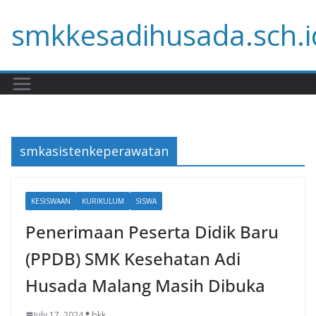
Skip
smkkesadihusada.sch.i
to
content
smkasistenkeperawatan
KESISWAAN
KURIKULUM
SISWA
Penerimaan Peserta Didik Baru
(PPDB) SMK Kesehatan Adi
Husada Malang Masih Dibuka
July 17, 2024
bkk